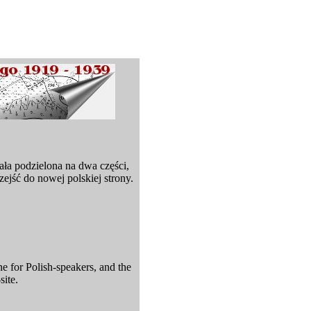
ła podzielona na dwa części,
zejść do nowej polskiej strony.
ne for Polish-speakers, and the
site.