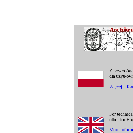
Z powodów t
dla użytkown
Więcej inform
For technica
other for En
More informa