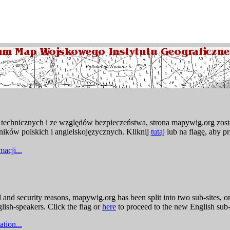
echnicznych i ze względów bezpieczeństwa, strona mapywig.org zosta
ików polskich i angielskojęzycznych. Kliknij
tutaj
lub na flagę, aby pr
acji...
l and security reasons, mapywig.org has been split into two sub-sites, o
glish-speakers. Click the flag or
here
to proceed to the new English sub-
tion...